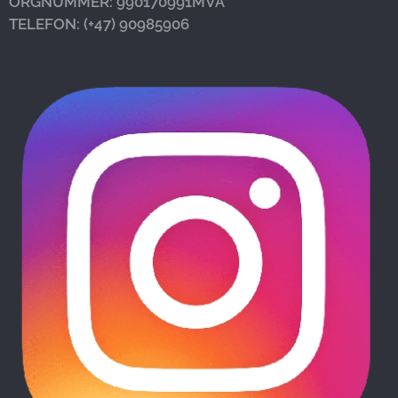
ORGNUMMER: 990170991MVA
TELEFON: (+47)
90985906